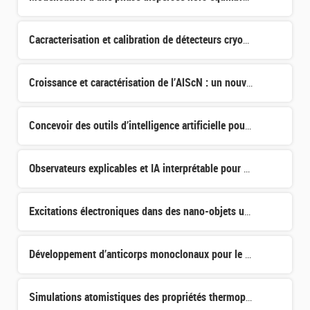
Cacracterisation et calibration de détecteurs cryogéniques à l'échelle de 100 eV pour la détection de la
Croissance et caractérisation de l’AlScN : un nouveau matériau prometteur pour les dispositifs piézoélec
Concevoir des outils d’intelligence artificielle pour traquer le relâchement des produits de fission hor
Observateurs explicables et IA interprétable pour accélérateurs supraconducteurs et identification d’iso
Excitations électroniques dans des nano-objets unidimensionels : description ab initio et connection av
Développement d’anticorps monoclonaux pour le diagnostic et le traitement des infections à Klebsiella pn
Simulations atomistiques des propriétés thermophysiques du combustible nucléaire métallique UMo