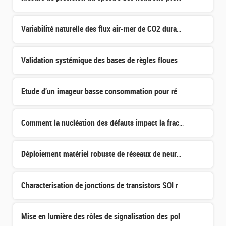
Variabilité naturelle des flux air-mer de CO2 durant l’Holocène et leur évolution sous l'effet du change
Validation systémique des bases de règles floues : prise en compte de la disponibilité des données et d
Etude d’un imageur basse consommation pour réseau de capteurs à traitement distribué
Comment la nucléation des défauts impact la fracture dans le transfert de couches par SmartCut
Déploiement matériel robuste de réseaux de neurones
Characterisation de jonctions de transistors SOI réalisés à bas budget thermique
Mise en lumière des rôles de signalisation des polyphosphates d'inositol dans la croissance et le dévelo