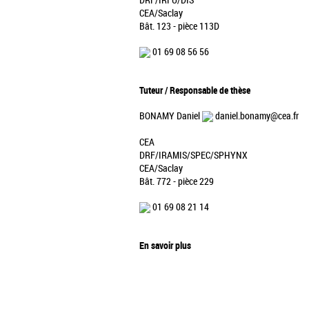
DRF/IRFU/DIS
CEA/Saclay
Bât. 123 - pièce 113D
01 69 08 56 56
Tuteur / Responsable de thèse
BONAMY Daniel
daniel.bonamy@cea.fr
CEA
DRF/IRAMIS/SPEC/SPHYNX
CEA/Saclay
Bât. 772 - pièce 229
01 69 08 21 14
En savoir plus