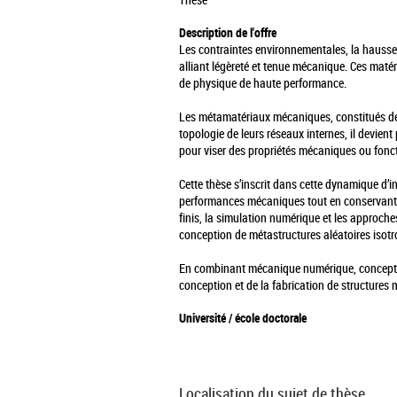
Thèse
Description de l'offre
Les contraintes environnementales, la hausse 
alliant légèreté et tenue mécanique. Ces matér
de physique de haute performance.
Les métamatériaux mécaniques, constitués de s
topologie de leurs réseaux internes, il devien
pour viser des propriétés mécaniques ou fonct
Cette thèse s’inscrit dans cette dynamique d’i
performances mécaniques tout en conservant u
finis, la simulation numérique et les approche
conception de métastructures aléatoires isotro
En combinant mécanique numérique, conception a
conception et de la fabrication de structures
Université / école doctorale
Localisation du sujet de thèse