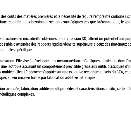
des coûts des matières premières et la nécessité de réduire l’empreinte carbone inc
iaux répondent aux besoins de secteurs stratégiques tels que l’aéronautique, le spatia
tructures en microtreillis obtenues par impression 3D, offrent un potentiel unique p
t possible d’atteindre des rapports rigidité/densité supérieurs à ceux des matériaux c
ionnelles spécifiques.
nnovation. Elle vise à développer des métamatériaux métalliques ultralégers dont l’a
ne isotropie assurant un comportement prévisible grâce aux outils classiques d’in
s multiéchelles. L’approche s’appuie sur une expertise reconnue au sein du CEA, en pa
pes et leur mise en forme par fabrication additive métallique.
vancée, fabrication additive multiprocédés et caractérisations in situ, cette thèse
 métalliques complexes.