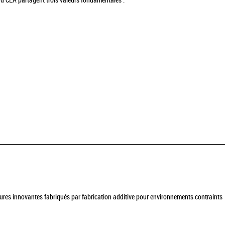
du CEA partagent trois valeurs fondamentales :
tures innovantes fabriqués par fabrication additive pour environnements contraints