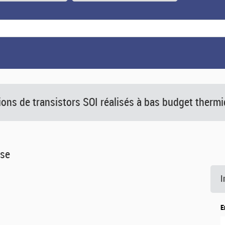
ions de transistors SOI réalisés à bas budget therm
èse
I
E