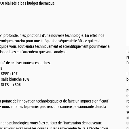
SOI réalisés à bas budget thermique
 profondeur les jonctions d'une nouvelle technologie. En effet, nos
rmique restreint pour une intégration séquentielle 3D, ce qui rend
re équipe vous soutiendra techniquement et scientifiquement pour mener à
disponibles et n'attendent que votre analyse.
L
r
ité de réaliser toutes ces taches:
l
0%
, SPER) 10%
I
en salle blanche 10%
b
it, DLTS…) 50%
t
n
d
a pointe de l'innovation technologique et de faire un impact significatif
r
 nous et faites le premier pas vers une carrière passionnante dans la
d
s
i
nanotechnologies, vous êtes curieux de l'intégration de nouveaux
u
s et vous avez aimé les cours sur les semi-conducteurs à l'école. Vous
p