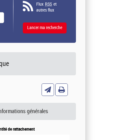
Flux
RSS
et
autres flux
ique
nformations générales
ntité de rattachement