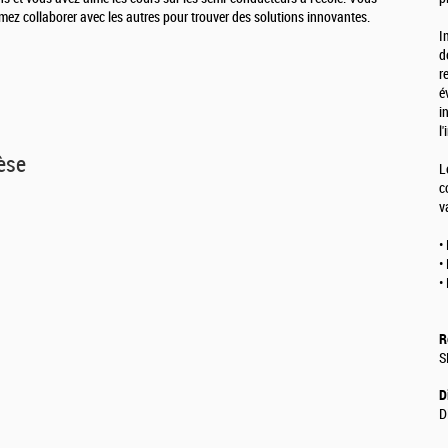
ez collaborer avec les autres pour trouver des solutions innovantes.
I
d
r
é
i
l
hèse
L
c
v
•
•
•
R
S
D
D