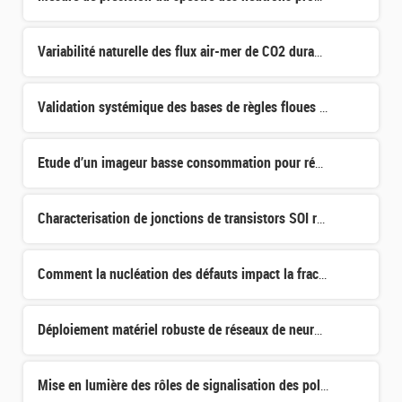
Variabilité naturelle des flux air-mer de CO2 durant l’Holocène et leur évolution sous l'effet du change
Validation systémique des bases de règles floues : prise en compte de la disponibilité des données et d
Etude d’un imageur basse consommation pour réseau de capteurs à traitement distribué
Characterisation de jonctions de transistors SOI réalisés à bas budget thermique
Comment la nucléation des défauts impact la fracture dans le transfert de couches par SmartCut
Déploiement matériel robuste de réseaux de neurones
Mise en lumière des rôles de signalisation des polyphosphates d'inositol dans la croissance et le dévelo