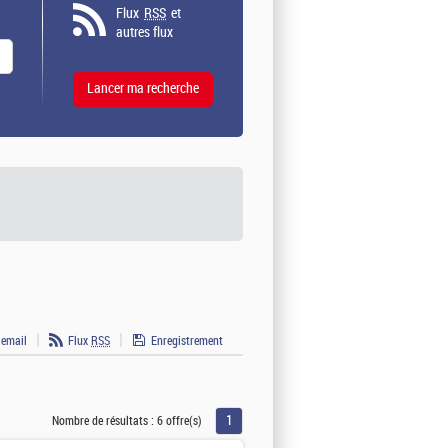
Flux
RSS
et
autres flux
 email
Flux
RSS
Enregistrement
1
Nombre de résultats :
6 offre(s)