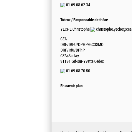
01 69 08 62 34
Tuteur / Responsable de thèse
YECHE Christophe
christophe.yeche@cea.
CEA
DRF/IRFU/DPHP/GCOSMO
DRF/Irfu/DPhP
CEA/Saclay
91191 Gif-sur-Yvette Cedex
01 69 08 70 50
En savoir plus