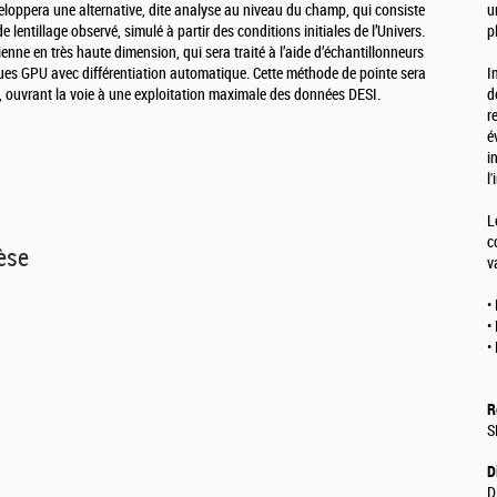
eloppera une alternative, dite analyse au niveau du champ, qui consiste
u
 lentillage observé, simulé à partir des conditions initiales de l’Univers.
p
enne en très haute dimension, qui sera traité à l’aide d’échantillonneurs
èques GPU avec différentiation automatique. Cette méthode de pointe sera
I
d, ouvrant la voie à une exploitation maximale des données DESI.
d
r
é
i
l
L
c
hèse
v
•
•
•
R
S
D
D