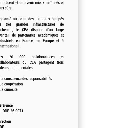
n présent et un avenir mieux maîtrisés et
lus sûrs.
mplanté au cœur des territoires équipés
e très grandes infrastructures de
echerche, le CEA dispose d'un large
ventail de partenaires académiques et
ndustriels en France, en Europe et à
'international.
es 20 000 collaboratrices et
ollaborateurs du CEA partagent trois
aleurs fondamentales :
 La conscience des responsabilités
 La coopération
 La curiosité
éférence
L-DRF-26-0071
irection
RF