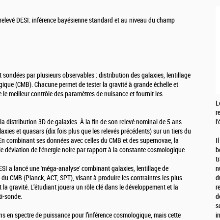
elevé DESI: inférence bayésienne standard et au niveau du champ
 sondées par plusieurs observables : distribution des galaxies, lentillage
gique (CMB). Chacune permet de tester la gravité à grande échelle et
re le meilleur contrôle des paramètres de nuisance et fournit les
L
r
a distribution 3D de galaxies. À la fin de son relevé nominal de 5 ans
l
laxies et quasars (dix fois plus que les relevés précédents) sur un tiers du
2. En combinant ses données avec celles du CMB et des supernovae, la
I
e déviation de l’énergie noire par rapport à la constante cosmologique.
b
t
ESI a lancé une 'méga-analyse' combinant galaxies, lentillage de
n
du CMB (Planck, ACT, SPT), visant à produire les contraintes les plus
d
t la gravité. L’étudiant jouera un rôle clé dans le développement et la
r
ti-sonde.
d
s
s en spectre de puissance pour l’inférence cosmologique, mais cette
i