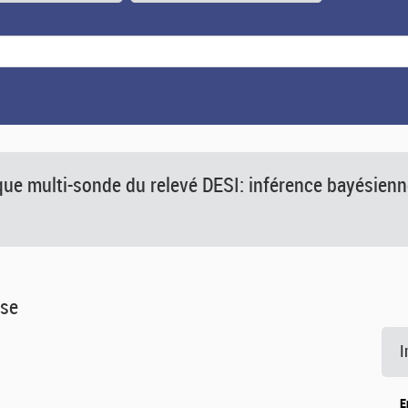
e multi-sonde du relevé DESI: inférence bayésienn
èse
I
E