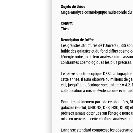
Sujets de thèse
Méga-analyse cosmologique multi-sonde du r
Contrat
Thèse
Description de l'offre
Les grandes structures de l’Univers (LSS) sont
faible des galaxies et du fond diffus cosmolo
l’énergie noire, mais leur analyse jointe assu
contraintes cosmologiques les plus précises.
Le relevé spectroscopique DESI cartographie l
cette année, il aura observé 40 millions de ga
ciel, jusqu’à un décalage spectral de z = 4.
collaboration a mis en évidence une éventuell
Pour tirer pleinement parti de ces données, D
galaxies (Euclid, UNIONS, DES, HSC, KIDS) et 
précises jamais obtenues sur l’énergie noire e
mise en oeuvre de cette chaîne d’analyse mul
L’analyse standard compresse les observation