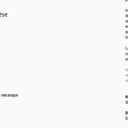
I
hèse
d
r
é
i
l
L
c
v
•
•
•
la mécanique
R
S
D
D