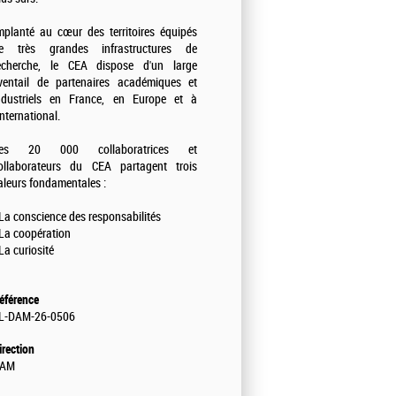
mplanté au cœur des territoires équipés
e très grandes infrastructures de
echerche, le CEA dispose d'un large
ventail de partenaires académiques et
ndustriels en France, en Europe et à
'international.
es 20 000 collaboratrices et
ollaborateurs du CEA partagent trois
aleurs fondamentales :
 La conscience des responsabilités
 La coopération
 La curiosité
éférence
L-DAM-26-0506
irection
AM