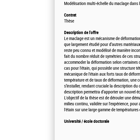
Modélisation multi-échelle du maclage dans l
Contrat
Thèse
Description de l'offre
Le maclage est un mécanisme de déformation d
que largement étudié pour d’autres matériaux 
reste peu connu et modélisé de manière incom
fait du nombre réduit de symétries de ces stru
accommoder la déformation selon certaines di
cas pour l'étain, qui possède une structure té
mécanique de l'étain aux forts taux de déform
température et de taux de déformation, une co
s’installer, rendant cruciale la description 
description permettra d’apporter un nouvel 
L'objectif de la thèse est de dérouler une dém
milieu continu, validée sur l'expérience, pou
l'étain sur une large gamme de températures 
Université / école doctorale