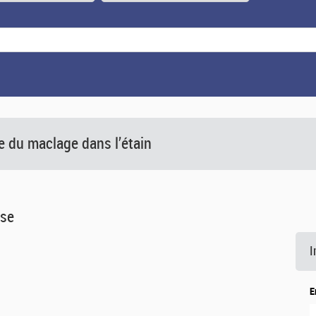
e du maclage dans l’étain
èse
I
E