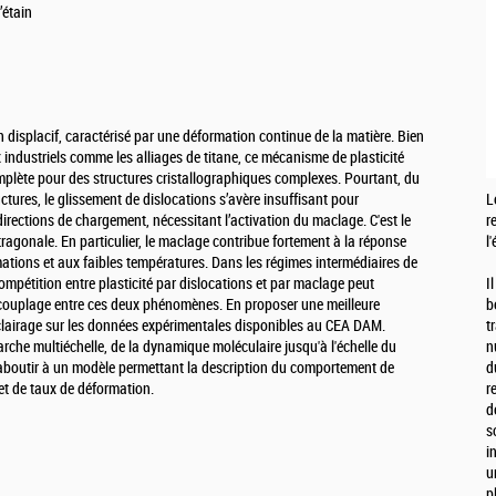
’étain
isplacif, caractérisé par une déformation continue de la matière. Bien
industriels comme les alliages de titane, ce mécanisme de plasticité
plète pour des structures cristallographiques complexes. Pourtant, du
ctures, le glissement de dislocations s’avère insuffisant pour
L
rections de chargement, nécessitant l’activation du maclage. C'est le
r
tragonale. En particulier, le maclage contribue fortement à la réponse
l
ations et aux faibles températures. Dans les régimes intermédiaires de
mpétition entre plasticité par dislocations et par maclage peut
I
du couplage entre ces deux phénomènes. En proposer une meilleure
b
éclairage sur les données expérimentales disponibles au CEA DAM.
t
arche multiéchelle, de la dynamique moléculaire jusqu'à l'échelle du
n
r aboutir à un modèle permettant la description du comportement de
d
et de taux de déformation.
r
d
s
i
u
p