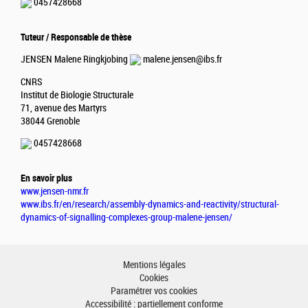
0457428668
Tuteur / Responsable de thèse
JENSEN Malene Ringkjobing
malene.jensen@ibs.fr
CNRS
Institut de Biologie Structurale
71, avenue des Martyrs
38044 Grenoble
0457428668
En savoir plus
www.jensen-nmr.fr
www.ibs.fr/en/research/assembly-dynamics-and-reactivity/structural-
dynamics-of-signalling-complexes-group-malene-jensen/
Mentions légales
Cookies
Paramétrer vos cookies
Accessibilité : partiellement conforme