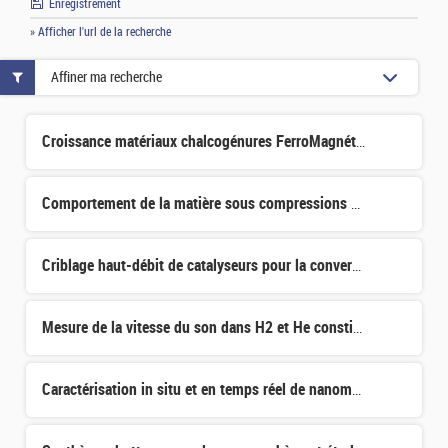
Enregistrement
» Afficher l'url de la recherche
Affiner ma recherche
Croissance matériaux chalcogénures FerroMagnétiques 2D pour la spintronique
Comportement de la matière sous compressions dynamiques isothermes: déplacement de la réactivité chimiqu
Criblage haut-débit de catalyseurs pour la conversion directe du CO2 en carburants de synthèse
Mesure de la vitesse du son dans H2 et He constitutifs des intérieurs des géantes gazeuses
Caractérisation in situ et en temps réel de nanomatériaux par spectroscopie de plasma