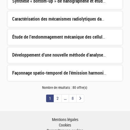
Synthèse « bottom-up » de nanographène et étude de leurs propriétés optiques et électroniques
Caractérisation des mécanismes radiolytiques dans les systèmes eau tritiée–zéolithe en conditions d’entr
Étude de l’endommagement mécanique des cellules à oxyde solide: impact des modes de fonctionnement et de
Développement d’une nouvelle méthode d’analyse de la gamme de fabrication de tubes de gainage pour des r
Façonnage spatio-temporel de l'émission harmonique d'ordre élevé dans les cristaux nanostructurés
Nombre de résultats :
80 offre(s)
1
2
8
Mentions légales
Cookies