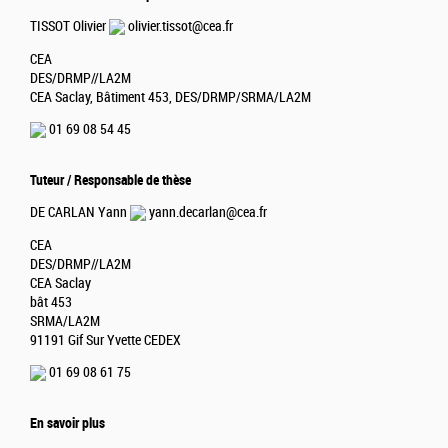
TISSOT Olivier
olivier.tissot@cea.fr
CEA
DES/DRMP//LA2M
CEA Saclay, Bâtiment 453, DES/DRMP/SRMA/LA2M
01 69 08 54 45
Tuteur / Responsable de thèse
DE CARLAN Yann
yann.decarlan@cea.fr
CEA
DES/DRMP//LA2M
CEA Saclay
bât 453
SRMA/LA2M
91191 Gif Sur Yvette CEDEX
01 69 08 61 75
En savoir plus