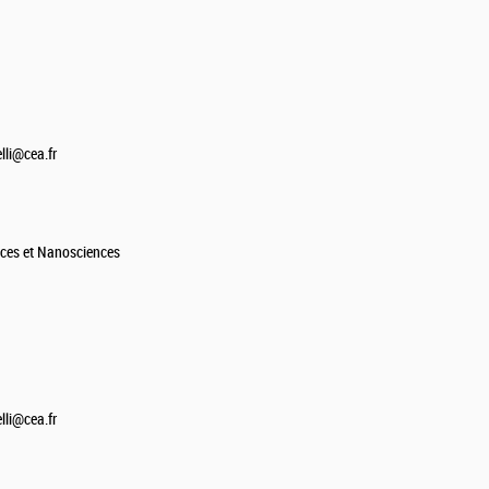
li@cea.fr
aces et Nanosciences
li@cea.fr