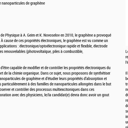
de nanoparticules de graphène
l de Physique à A. Geim et K. Novoselov en 2010, le graphène a provoqué
 À cause de ces propriétés électroniques, le graphène est vu comme un
lications : électronique/optoélectronique rapide et flexible, électrode
es renouvelables (photovoltaïque, piles à combustible,
L
r
l
d’être capable de modifier et de contrôler les propriétés électroniques du
port de la chimie organique. Dans ce sujet, nous proposons de synthétiser
I
anoparticules de graphène et d’étudier leurs propriétés d’absorption et
b
s particulièrement à des familles de nanoparticules allongées dans le but
t
observer et contrôler des processus multiexcitoniques dans ces
n
oration avec des physiciens, le/la candidat(e) devra donc avoir un gout
d
r
d
s
i
u
p