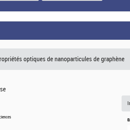
ropriétés optiques de nanoparticules de graphène
èse
I
ciences
E