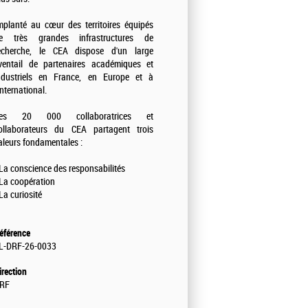
mplanté au cœur des territoires équipés
e très grandes infrastructures de
echerche, le CEA dispose d'un large
ventail de partenaires académiques et
ndustriels en France, en Europe et à
'international.
es 20 000 collaboratrices et
ollaborateurs du CEA partagent trois
aleurs fondamentales :
 La conscience des responsabilités
 La coopération
 La curiosité
éférence
L-DRF-26-0033
irection
RF