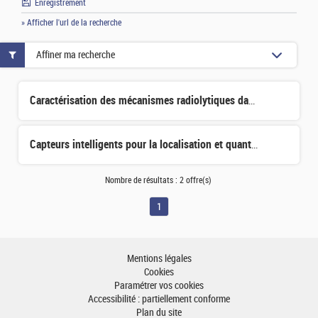
Enregistrement
» Afficher l'url de la recherche
Affiner ma recherche
Caractérisation des mécanismes radiolytiques dans les systèmes eau tritiée–zéolithe en conditions d’entr
Capteurs intelligents pour la localisation et quantification de matière nucléaire
Nombre de résultats :
2 offre(s)
1
Mentions légales
Cookies
Paramétrer vos cookies
Accessibilité : partiellement conforme
Plan du site