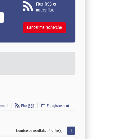
Flux
RSS
et
autres flux
 email
Flux
RSS
Enregistrement
1
Nombre de résultats :
4 offre(s)