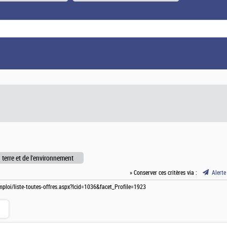
 terre et de l'environnement
» Conserver ces critères via :
Alerte
mploi/liste-toutes-offres.aspx?lcid=1036&facet_Profile=1923