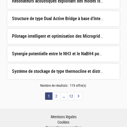
Résonateurs acoustiques exploitant des modes isolés topologiquement
Structure de type Dual Active Bridge à base d’Interrupteurs Synthétiques SiC pour la stabilisation activ
Pilotage intelligent et optimisation des Microgrids DC par Jumeau Numérique en Simulation Temps Réel
Synergie potentielle entre le NH3 et le NaBH4 pour une meilleure densité en H2 et une sécurité accrue
Système de stockage de type thermocline et distribution fluidique: de l'expérimental à la réduction de
Nombre de résultats :
119 offre(s)
1
2
12
Mentions légales
Cookies