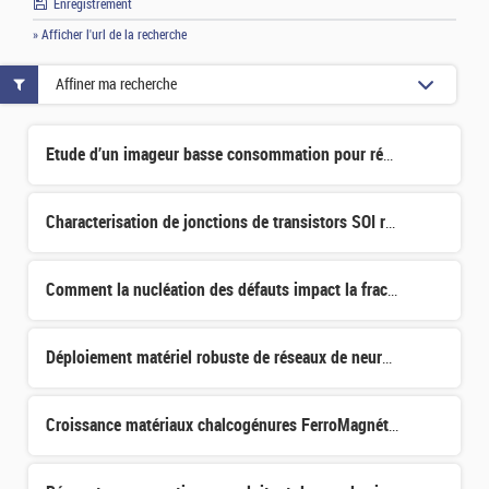
Enregistrement
» Afficher l'url de la recherche
Affiner ma recherche
Etude d’un imageur basse consommation pour réseau de capteurs à traitement distribué
Characterisation de jonctions de transistors SOI réalisés à bas budget thermique
Comment la nucléation des défauts impact la fracture dans le transfert de couches par SmartCut
Déploiement matériel robuste de réseaux de neurones
Croissance matériaux chalcogénures FerroMagnétiques 2D pour la spintronique