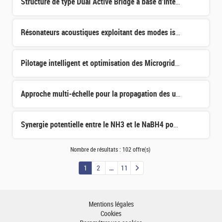
Structure de type Dual Active Bridge à base d’Interrupteurs Synthétiques SiC pour la stabilisation activ
Résonateurs acoustiques exploitant des modes isolés topologiquement
Pilotage intelligent et optimisation des Microgrids DC par Jumeau Numérique en Simulation Temps Réel
Approche multi-échelle pour la propagation des ultrasons en milieux multi-diffusifs inhomogènes
Synergie potentielle entre le NH3 et le NaBH4 pour une meilleure densité en H2 et une sécurité accrue
Nombre de résultats :
102 offre(s)
1
2
11
Mentions légales
Cookies