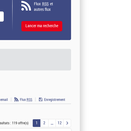
Flux
RSS
et
autres flux
 email
Flux
RSS
Enregistrement
1
2
12
sultats :
119 offre(s)