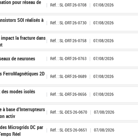
ation pour réseau de
Réf. : SL-DRT-26-0708
07/08/2026
nsistors SOI réalisés à
Réf. : SL-DRT-26-0730
07/08/2026
impact la fracture dans
Réf. : SL-DRT-26-0758
07/08/2026
ut
éseaux de neurones
Réf. : SL-DRT-26-0763
07/08/2026
es FerroMagnétiques 2D
Réf. : SL-DRT-26-0689
07/08/2026
t des modes isolés
Réf. : SL-DRT-26-0656
07/08/2026
e à base d’Interrupteurs
Réf. : SL-DES-26-0670
07/08/2026
on activ
n des Microgrids DC par
Réf. : SL-DES-26-0651
07/08/2026
Temps Réel