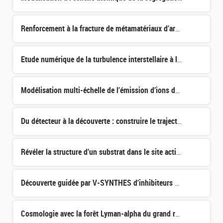
Renforcement à la fracture de métamatériaux d’architecture aléatoire par des hétérogénéités de structure
Etude numérique de la turbulence interstellaire à l'heure de l'exascale
Modélisation multi-échelle de l’émission d’ions de terres rares à partir de liquides ioniques sous champ
Du détecteur à la découverte : construire le trajectographe interne d’ATLAS et explorer la physique du b
Révéler la structure d’un substrat dans le site actif d’une protéine kinase activée par les mitogènes
Découverte guidée par V-SYNTHES d’inhibiteurs des bromodomaines BET : une nouvelle stratégie antifongiqu
Cosmologie avec la forêt Lyman-alpha du grand relevé cosmologique DESI.