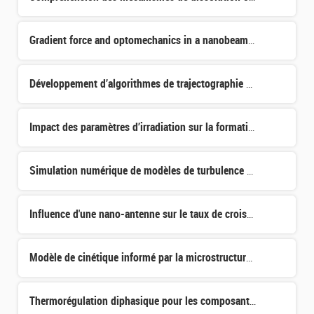
Gradient force and optomechanics in a nanobeam cavity
Développement d’algorithmes de trajectographie basés sur l’apprentissage automatique pour le détecteur U
Impact des paramètres d’irradiation sur la formation de la phase alpha’ dans les aciers renforcés par di
Simulation numérique de modèles de turbulence sur des maillages déformés
Influence d'une nano-antenne sur le taux de croisement intersystème d'une molécule unique
Modèle de cinétique informé par la microstructure : application aux explosifs solides
Thermorégulation diphasique pour les composants semiconducteurs Ultra Grand Gap en diamant