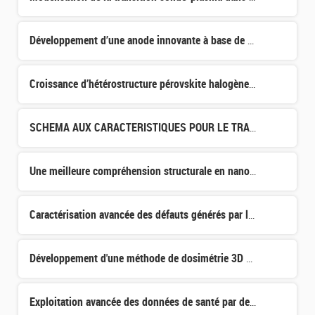
Développement d’une anode innovante à base de matériaux non critiques et durables pour l’électrolyse à m
Croissance d’hétérostructure pérovskite halogène inorganique 2D/3D par dépôt par ablation laser pulsée (
SCHEMA AUX CARACTERISTIQUES POUR LE TRANSPORT DES NEUTRONS EN 3D COMBINANT LA METHODE LINEAIRE SURFACIQU
Une meilleure compréhension structurale en nanoélectronique grâce à la microscopie à rayons X en champ s
Caractérisation avancée des défauts générés par les procédés technologiques pour l’imagerie infrarouge h
Développement d'une méthode de dosimétrie 3D par gel destinée au contrôle qualité des plans de traitemen
Exploitation avancée des données de santé par de l'apprentissage collaboratif sécurisé