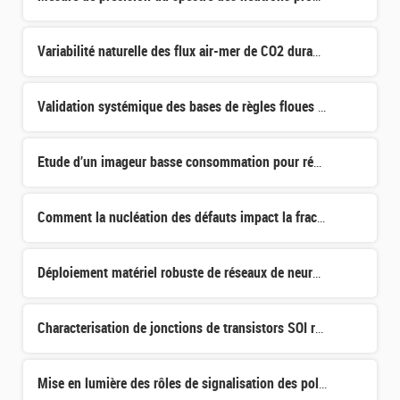
Variabilité naturelle des flux air-mer de CO2 durant l’Holocène et leur évolution sous l'effet du change
Validation systémique des bases de règles floues : prise en compte de la disponibilité des données et d
Etude d’un imageur basse consommation pour réseau de capteurs à traitement distribué
Comment la nucléation des défauts impact la fracture dans le transfert de couches par SmartCut
Déploiement matériel robuste de réseaux de neurones
Characterisation de jonctions de transistors SOI réalisés à bas budget thermique
Mise en lumière des rôles de signalisation des polyphosphates d'inositol dans la croissance et le dévelo