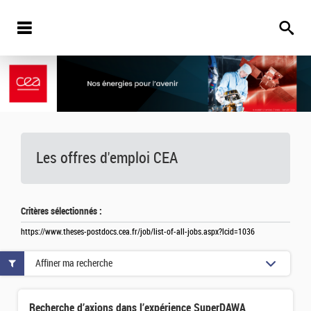
Les offres d'emploi
CEA
Critères sélectionnés :
https://www.theses-postdocs.cea.fr/job/list-of-all-jobs.aspx?lcid=1036
Affiner ma recherche
Recherche d’axions dans l’expérience SuperDAWA avec aimants supraconducteurs et radiométrie hyperfréquen