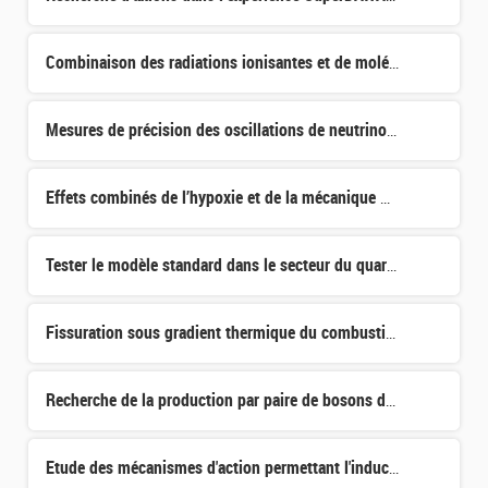
Combinaison des radiations ionisantes et de molécules radio-sensibilisantes dans des modèles de cancer d
Mesures de précision des oscillations de neutrinos et recherche de la violation de CP avec les expérienc
Effets combinés de l’hypoxie et de la mécanique matricielle sur la physiopathologie de la fibrose pulmon
Tester le modèle standard dans le secteur du quark top et du boson de Higgs de façon innovante avec plus
Fissuration sous gradient thermique du combustible lors d’une chauffe laser: corrélation d’images, simul
Recherche de la production par paire de bosons de Higgs dans le canal multilepton à 13.6 TeV avec le dét
Etude des mécanismes d'action permettant l'induction d'une protection à long terme par la vaccination co