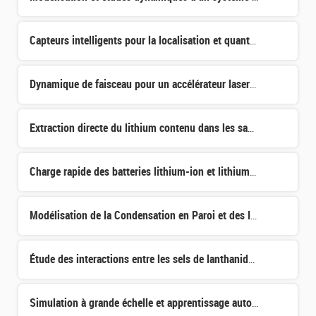
Capteurs intelligents pour la localisation et quantification de matière nucléaire
Dynamique de faisceau pour un accélérateur laser-plasma multi-étages
Extraction directe du lithium contenu dans les saumures par adsorption
Charge rapide des batteries lithium-ion et lithium-plating : Etude du phenomène par RMN operando
Modélisation de la Condensation en Paroi et des Interactions avec le Film Liquide
Étude des interactions entre les sels de lanthanides et les systèmes lipidiques
Simulation à grande échelle et apprentissage automatique dans la structure du nucléon?