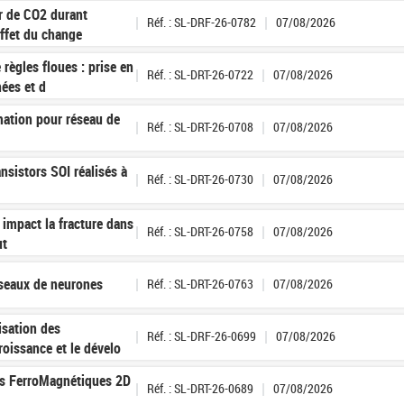
er de CO2 durant
Réf. : SL-DRF-26-0782
07/08/2026
effet du change
règles floues : prise en
Réf. : SL-DRT-26-0722
07/08/2026
ées et d
ation pour réseau de
Réf. : SL-DRT-26-0708
07/08/2026
nsistors SOI réalisés à
Réf. : SL-DRT-26-0730
07/08/2026
impact la fracture dans
Réf. : SL-DRT-26-0758
07/08/2026
ut
éseaux de neurones
Réf. : SL-DRT-26-0763
07/08/2026
isation des
Réf. : SL-DRF-26-0699
07/08/2026
roissance et le dévelo
es FerroMagnétiques 2D
Réf. : SL-DRT-26-0689
07/08/2026