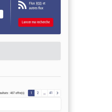
Flux
RSS
et
autres flux
1
2
41
sultats :
407 offre(s)