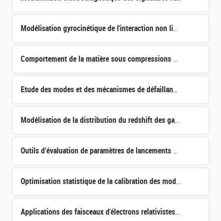
Modélisation gyrocinétique de l'interaction non linéaire entre les instabilités induites par les particu
Comportement de la matière sous compressions dynamiques isothermes: déplacement de la réactivité chimiqu
Etude des modes et des mécanismes de défaillances des commutateurs RF à base de matériaux à changement d
Modélisation de la distribution du redshift des galaxies lentillées d'Euclid pour des analyses au niveau
Outils d’évaluation de paramètres de lancements de fusées depuis l'ionosphère
Optimisation statistique de la calibration des modèles de lithographie
Applications des faisceaux d'électrons relativistes produits par le laser PETAL