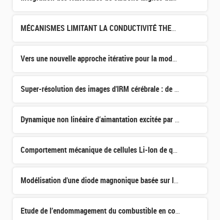
MÉCANISMES LIMITANT LA CONDUCTIVITÉ THERMIQUE DANS LES OXYDES DE TERRES RARES
Vers une nouvelle approche itérative pour la modélisation efficace du contact mécanique
Super-résolution des images d'IRM cérébrale : de la recherche à la clinique grâce aux approches d’appren
Dynamique non linéaire d’aimantation excitée par des ondes acoustiques de surface
Comportement mécanique de cellules Li-Ion de quatrième génération, étude à l’échelle de la microstructur
Modélisation d'une diode magnonique basée sur la non-réciprocité des ondes de spin dans les nanofils et
Etude de l’endommagement du combustible en conditions d’Accident par Insertion de Réactivité par chauffa